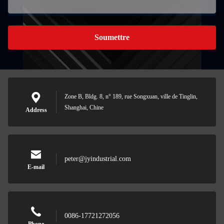
Soumettre
Zone B, Bldg. 8, n° 189, rue Songxuan, ville de Tinglin,
Shanghai, Chine
Address
peter@jyindustrial.com
E-mail
0086-17721272056