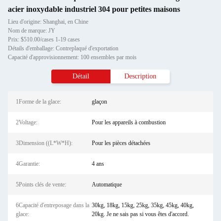
acier inoxydable industriel 304 pour petites maisons
Lieu d'origine: Shanghai, en Chine
Nom de marque: JY
Prix: $510.00/cases 1-19 cases
Détails d'emballage: Contreplaqué d'exportation
Capacité d'approvisionnement: 100 ensembles par mois
Détail
Description
1Forme de la glace:
glaçon
2Voltage:
Pour les appareils à combustion
3Dimension ((L*W*H):
Pour les pièces détachées
4Garantie:
4 ans
5Points clés de vente:
Automatique
6Capacité d'entreposage dans la
30kg, 18kg, 15kg, 25kg, 35kg, 45kg, 40kg,
glace:
20kg. Je ne sais pas si vous êtes d'accord.