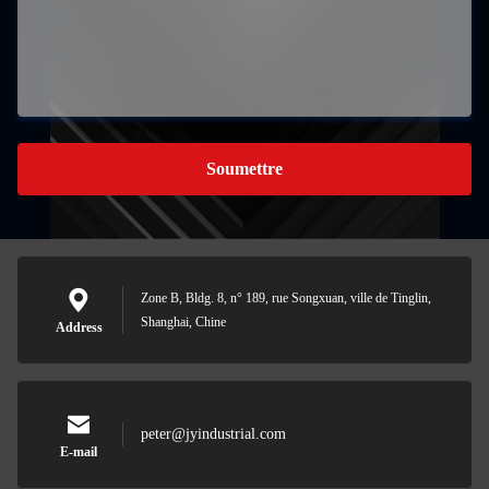
Soumettre
Zone B, Bldg. 8, n° 189, rue Songxuan, ville de Tinglin,
Shanghai, Chine
Address
peter@jyindustrial.com
E-mail