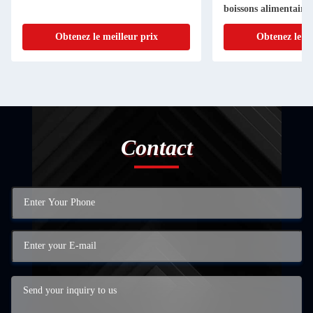
boissons alimentaires
Obtenez le meilleur prix
Obtenez le me
Contact