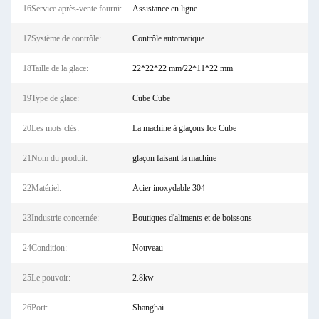
16Service après-vente fourni:
Assistance en ligne
17Système de contrôle:
Contrôle automatique
18Taille de la glace:
22*22*22 mm/22*11*22 mm
19Type de glace:
Cube Cube
20Les mots clés:
La machine à glaçons Ice Cube
21Nom du produit:
glaçon faisant la machine
22Matériel:
Acier inoxydable 304
23Industrie concernée:
Boutiques d'aliments et de boissons
24Condition:
Nouveau
25Le pouvoir:
2.8kw
26Port:
Shanghai