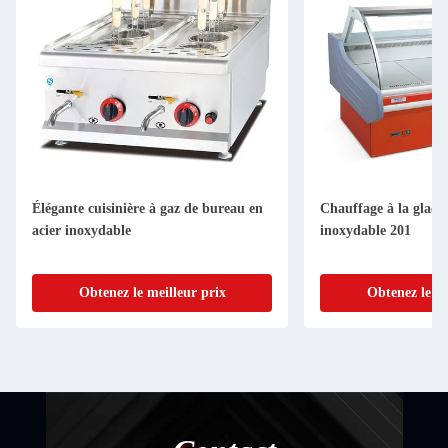
Élégante cuisinière à gaz de bureau en
Chauffage à la glace 
acier inoxydable
inoxydable 201
Obtenez le meilleur prix
Obtenez le me