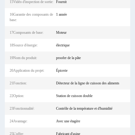
15Vidéo d'inspection de sortie:
Fournit
16Garantie des composants de
1 année
base:
17Composants de base:
Moteur
18Source d'énergie:
électrique
19Nom du produit:
proofer de la pâte
20Application du projet:
Épicerie
21Fonction:
Détecteur de la ligne de cuisson des aliments
22Option:
Station de cuisson double
23Fonctionnalité:
Contrôle de la température et d'humidité
24Avantage:
Avec une étagère
25L'offre:
Fabricant d'usine