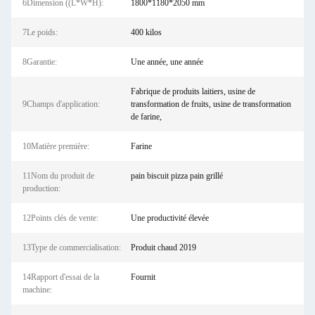
6Dimension ((L*W*H):
1800*1180*2050 mm
7Le poids:
400 kilos
8Garantie:
Une année, une année
Fabrique de produits laitiers, usine de
9Champs d'application:
transformation de fruits, usine de transformation
de farine,
10Matière première:
Farine
11Nom du produit de
pain biscuit pizza pain grillé
production:
12Points clés de vente:
Une productivité élevée
13Type de commercialisation:
Produit chaud 2019
14Rapport d'essai de la
Fournit
machine: