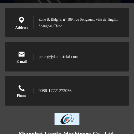
Zone B, Bldg. 8, n° 189, rue Songxuan, ville de Tinglin,
Shanghai, Chine
Address
peter@jyindustrial.com
E-mail
0086-17721272056
Phone
Shanghai Lianfu Machinery Co., Ltd.