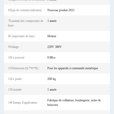
6Type de commercialisation:
Nouveau produit 2021
7Garantie des composants de
1 année
base:
8Composants de base:
Moteur
9Voltage:
220V 380V
10Le pouvoir:
0.8Kw
11Dimension ((L*W*H):
Pour les appareils à commande numérique
12Le poids:
200 kg
13Garantie:
1 année
Fabrique de collations, boulangerie, usine de
14Champs d'application:
boissons