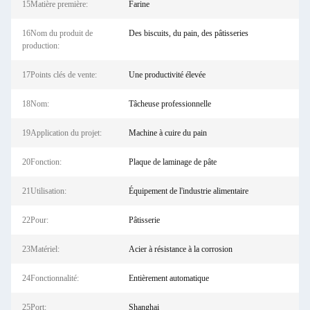
15Matière première:
Farine
16Nom du produit de
Des biscuits, du pain, des pâtisseries
production:
17Points clés de vente:
Une productivité élevée
18Nom:
Tâcheuse professionnelle
19Application du projet:
Machine à cuire du pain
20Fonction:
Plaque de laminage de pâte
21Utilisation:
Équipement de l'industrie alimentaire
22Pour:
Pâtisserie
23Matériel:
Acier à résistance à la corrosion
24Fonctionnalité:
Entièrement automatique
25Port:
Shanghai