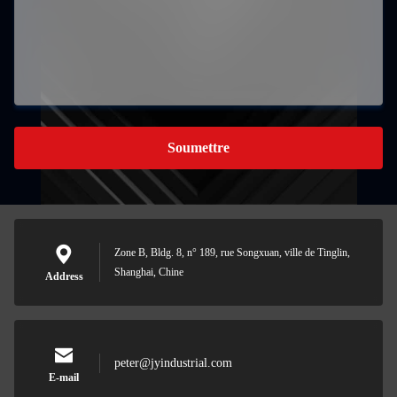
Soumettre
Zone B, Bldg. 8, n° 189, rue Songxuan, ville de Tinglin,
Shanghai, Chine
Address
peter@jyindustrial.com
E-mail