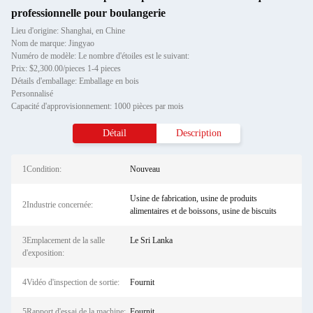
professionnelle pour boulangerie
Lieu d'origine: Shanghai, en Chine
Nom de marque: Jingyao
Numéro de modèle: Le nombre d'étoiles est le suivant:
Prix: $2,300.00/pieces 1-4 pieces
Détails d'emballage: Emballage en bois
Personnalisé
Capacité d'approvisionnement: 1000 pièces par mois
Détail
Description
1Condition:
Nouveau
Usine de fabrication, usine de produits
2Industrie concernée:
alimentaires et de boissons, usine de biscuits
3Emplacement de la salle
Le Sri Lanka
d'exposition:
4Vidéo d'inspection de sortie:
Fournit
5Rapport d'essai de la machine:
Fournit