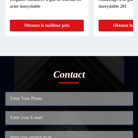
acier inoxydable
inoxydable 201
Obtenez le meilleur prix
Obtenez le me
Contact