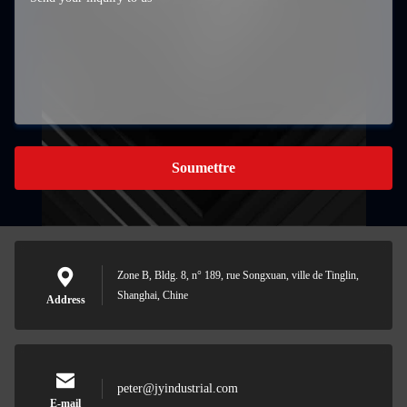
Soumettre
Zone B, Bldg. 8, n° 189, rue Songxuan, ville de Tinglin,
Shanghai, Chine
Address
peter@jyindustrial.com
E-mail