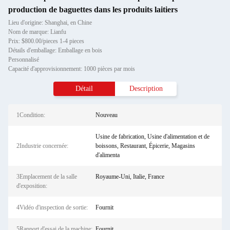
production de baguettes dans les produits laitiers
Lieu d'origine: Shanghai, en Chine
Nom de marque: Lianfu
Prix: $800.00/pieces 1-4 pieces
Détails d'emballage: Emballage en bois
Personnalisé
Capacité d'approvisionnement: 1000 pièces par mois
Détail
Description
1Condition:
Nouveau
Usine de fabrication, Usine d'alimentation et de
2Industrie concernée:
boissons, Restaurant, Épicerie, Magasins
d'alimenta
3Emplacement de la salle
Royaume-Uni, Italie, France
d'exposition:
4Vidéo d'inspection de sortie:
Fournit
5Rapport d'essai de la machine:
Fournit