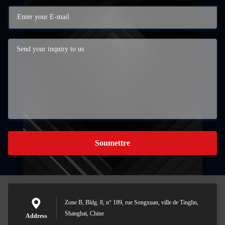
Soumettre
Zone B, Bldg. 8, n° 189, rue Songxuan, ville de Tinglin,
Shanghai, Chine
Address