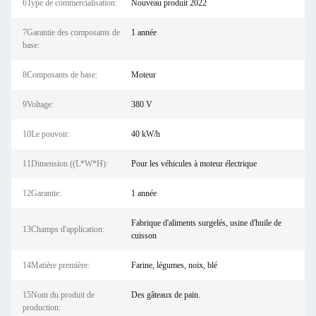
6Type de commercialisation:
Nouveau produit 2022
7Garantie des composants de
1 année
base:
8Composants de base:
Moteur
9Voltage:
380 V
10Le pouvoir:
40 kW/h
11Dimension ((L*W*H):
Pour les véhicules à moteur électrique
12Garantie:
1 année
Fabrique d'aliments surgelés, usine d'huile de
13Champs d'application:
cuisson
14Matière première:
Farine, légumes, noix, blé
15Nom du produit de
Des gâteaux de pain.
production: