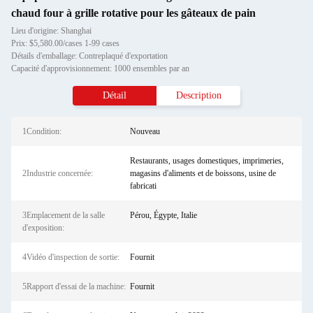
chaud four à grille rotative pour les gâteaux de pain
Lieu d'origine: Shanghai
Prix: $5,580.00/cases 1-99 cases
Détails d'emballage: Contreplaqué d'exportation
Capacité d'approvisionnement: 1000 ensembles par an
Détail
Description
1Condition:
Nouveau
Restaurants, usages domestiques, imprimeries,
2Industrie concernée:
magasins d'aliments et de boissons, usine de
fabricati
3Emplacement de la salle
Pérou, Égypte, Italie
d'exposition:
4Vidéo d'inspection de sortie:
Fournit
5Rapport d'essai de la machine:
Fournit