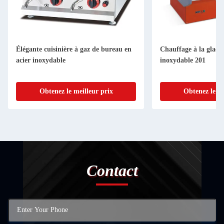
Élégante cuisinière à gaz de bureau en
Chauffage à la glace 
acier inoxydable
inoxydable 201
Obtenez le meilleur prix
Obtenez le me
Contact