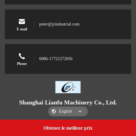
peter@jyindustrial.com
E-mail
0086-17721272056
Phone
Shanghai Lianfu Machinery Co., Ltd.
Obtenez le meilleur prix
Get a Quote
Shanghai Lianfu Machinery Co., Ltd.