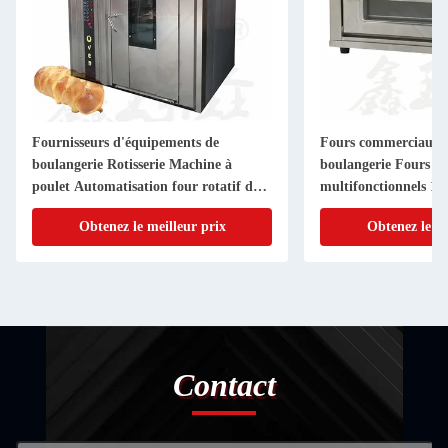
Fournisseurs d'équipements de
Fours commerciaux 
boulangerie Rotisserie Machine à
boulangerie Fours de
poulet Automatisation four rotatif de
multifonctionnels 1 
boulangerie commerciale
électriques
Obtenez le meilleur prix
Obtenez le me
Contact