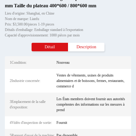
mm Taille du plateau 400*600 / 800*600 mm
Lieu d'origine: Shanghai, en Chine
Nom de marque: Lianfu
Prix: $3,500.00/pieces 1-19 pieces
Détails d'emballage: Emballage standard à l'exportation
Capacité d'approvisionnement: 1000 pièces par mois
Détail
Description
1Condition:
Nouveau
Ventes de vêtements, usines de produits
2Industrie concernée:
alimentaires et de boissons, fermes, restaurants,
commerce d
Les États membres doivent fournir aux autorités
3Emplacement de la salle
compétentes des informations sur les mesures à
d'exposition:
prend
4Vidéo d'inspection de sortie:
Fournit
5Rapport d'essai de la machine:
Pas disponible