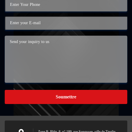
Soumettre
Zone B, Bldg. 8, n° 189, rue Songxuan, ville de Tinglin,