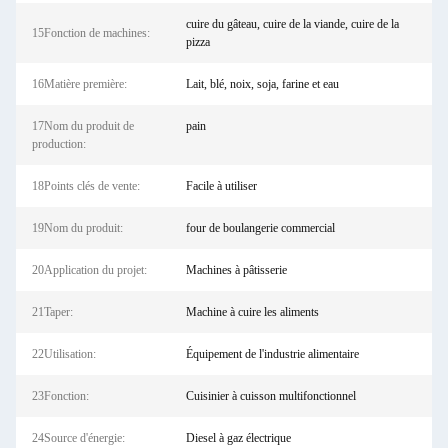
cuire du gâteau, cuire de la viande, cuire de la
15Fonction de machines:
pizza
16Matière première:
Lait, blé, noix, soja, farine et eau
17Nom du produit de
pain
production:
18Points clés de vente:
Facile à utiliser
19Nom du produit:
four de boulangerie commercial
20Application du projet:
Machines à pâtisserie
21Taper:
Machine à cuire les aliments
22Utilisation:
Équipement de l'industrie alimentaire
23Fonction:
Cuisinier à cuisson multifonctionnel
24Source d'énergie:
Diesel à gaz électrique