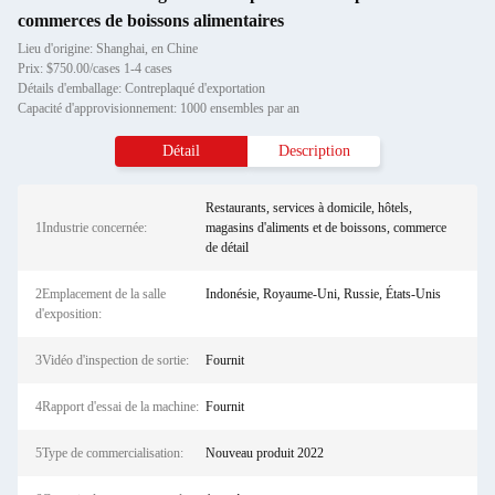
commerces de boissons alimentaires
Lieu d'origine: Shanghai, en Chine
Prix: $750.00/cases 1-4 cases
Détails d'emballage: Contreplaqué d'exportation
Capacité d'approvisionnement: 1000 ensembles par an
Détail
Description
Restaurants, services à domicile, hôtels,
1Industrie concernée:
magasins d'aliments et de boissons, commerce
de détail
2Emplacement de la salle
Indonésie, Royaume-Uni, Russie, États-Unis
d'exposition:
3Vidéo d'inspection de sortie:
Fournit
4Rapport d'essai de la machine:
Fournit
5Type de commercialisation:
Nouveau produit 2022