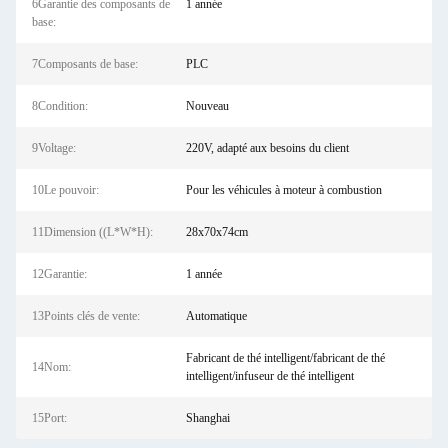
6Garantie des composants de
1 année
base:
7Composants de base:
PLC
8Condition:
Nouveau
9Voltage:
220V, adapté aux besoins du client
10Le pouvoir:
Pour les véhicules à moteur à combustion
11Dimension ((L*W*H):
28x70x74cm
12Garantie:
1 année
13Points clés de vente:
Automatique
Fabricant de thé intelligent/fabricant de thé
14Nom:
intelligent/infuseur de thé intelligent
15Port:
Shanghai