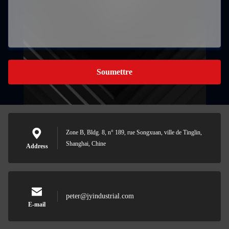
Soumettre
Zone B, Bldg. 8, n° 189, rue Songxuan, ville de Tinglin,
Shanghai, Chine
Address
peter@jyindustrial.com
E-mail