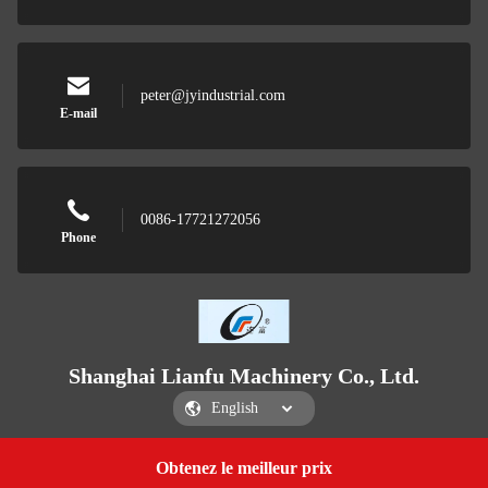
peter@jyindustrial.com
E-mail
0086-17721272056
Phone
Shanghai Lianfu Machinery Co., Ltd.
Obtenez le meilleur prix
Get a Quote
Shanghai Lianfu Machinery Co., Ltd.