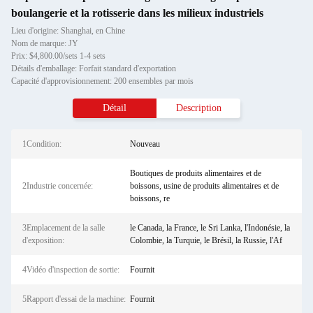
boulangerie et la rotisserie dans les milieux industriels
Lieu d'origine: Shanghai, en Chine
Nom de marque: JY
Prix: $4,800.00/sets 1-4 sets
Détails d'emballage: Forfait standard d'exportation
Capacité d'approvisionnement: 200 ensembles par mois
Détail
Description
1Condition:
Nouveau
Boutiques de produits alimentaires et de
2Industrie concernée:
boissons, usine de produits alimentaires et de
boissons, re
3Emplacement de la salle
le Canada, la France, le Sri Lanka, l'Indonésie, la
d'exposition:
Colombie, la Turquie, le Brésil, la Russie, l'Af
4Vidéo d'inspection de sortie:
Fournit
5Rapport d'essai de la machine:
Fournit