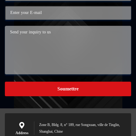
Soumettre
Zone B, Bldg. 8, n° 189, rue Songxuan, ville de Tinglin,
Shanghai, Chine
Address