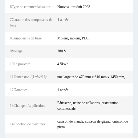
6Type de commercialisation:
Nouveau produit 2023
7Garantie des composants de
1 année
base:
8Composants de base:
Moteur, moteur, PLC
9Voltage:
380 V
10Le pouvoir:
4.5kwh
11Dimension ((L*W*H):
une largeur de 470 mm x 610 mm x 1450 mm,
12Garantie:
1 année
Pâtisserie, usine de collations, restauration
13Champs d'application:
commerciale
cuisson de viande, cuisson de gâteau, cuisson de
14Fonction de machines:
pizza