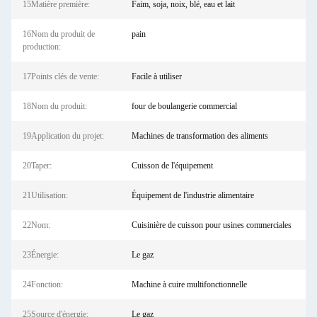
15Matière première:
Faim, soja, noix, blé, eau et lait
16Nom du produit de
pain
production:
17Points clés de vente:
Facile à utiliser
18Nom du produit:
four de boulangerie commercial
19Application du projet:
Machines de transformation des aliments
20Taper:
Cuisson de l'équipement
21Utilisation:
Équipement de l'industrie alimentaire
22Nom:
Cuisinière de cuisson pour usines commerciales
23Énergie:
Le gaz
24Fonction:
Machine à cuire multifonctionnelle
25Source d'énergie:
Le gaz