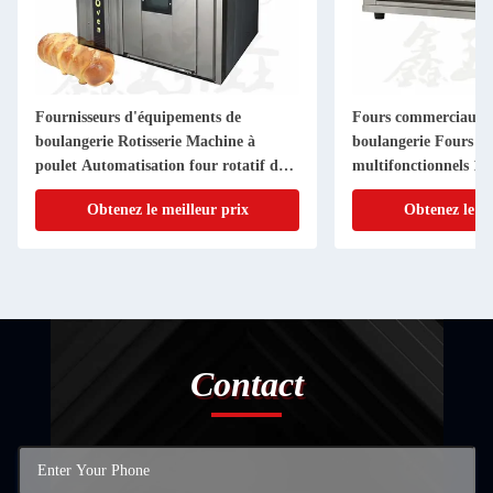
Fournisseurs d'équipements de
Fours commerciaux 
boulangerie Rotisserie Machine à
boulangerie Fours de
poulet Automatisation four rotatif de
multifonctionnels 1 
boulangerie commerciale
électriques
Obtenez le meilleur prix
Obtenez le me
Contact