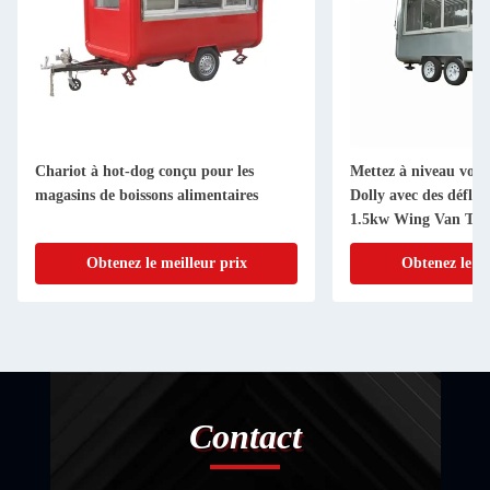
Chariot à hot-dog conçu pour les
Mettez à niveau vos 
magasins de boissons alimentaires
Dolly avec des déflec
1.5kw Wing Van Tru
Obtenez le meilleur prix
Obtenez le me
Contact