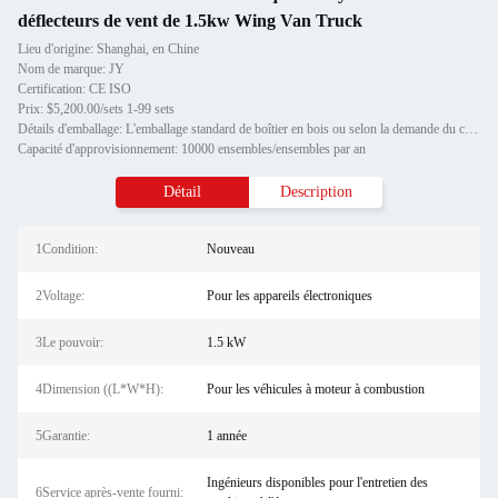
déflecteurs de vent de 1.5kw Wing Van Truck
Lieu d'origine: Shanghai, en Chine
Nom de marque: JY
Certification: CE ISO
Prix: $5,200.00/sets 1-99 sets
Détails d'emballage: L'emballage standard de boîtier en bois ou selon la demande du client.
Capacité d'approvisionnement: 10000 ensembles/ensembles par an
Détail
Description
1Condition:
Nouveau
2Voltage:
Pour les appareils électroniques
3Le pouvoir:
1.5 kW
4Dimension ((L*W*H):
Pour les véhicules à moteur à combustion
5Garantie:
1 année
Ingénieurs disponibles pour l'entretien des
6Service après-vente fourni: