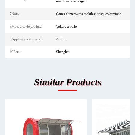
machines à l'étranger
7Nom:
Cartes alimentaires mobiles/kiosques/camions
8Mots clés de produit:
Voiture à voile
9Application du projet:
Autres
10Port:
Shanghai
Similar Products