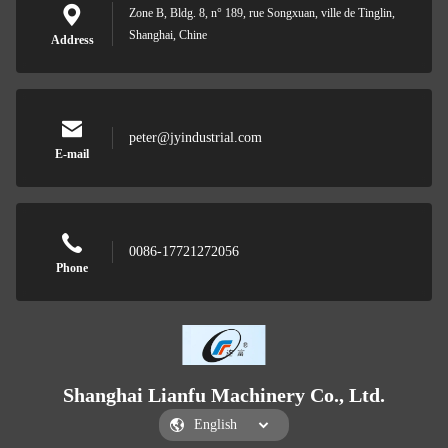
Zone B, Bldg. 8, n° 189, rue Songxuan, ville de Tinglin,
Shanghai, Chine
Address
peter@jyindustrial.com
E-mail
0086-17721272056
Phone
Shanghai Lianfu Machinery Co., Ltd.