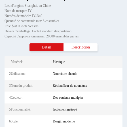
Lieu d'origine: Shanghai, en Chine
Nom de marque: JY
Numéro de modèle: JY-B40
Quantité de commande min: 5 ensembles
Prix: $78.00/sets 5-9 sets
Détails d'emballage: Forfait standard d'exportation
Capacité d'approvisionnement: 20000 ensembles par an
Détail
Description
1Matériel:
Plastique
2Utilisation:
Nourriture chaude
3Nom du produit:
Réchauffeur de nourriture
4Couleur:
Des couleurs multiples
5Fonctionnalité:
facilement nettoyé
6Style:
Desgin moderne