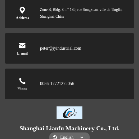
Zone B, Bldg. 8, n° 189, rue Songxuan, ville de Tinglin,
Shanghai, Chine
Address
peter@jyindustrial.com
E-mail
0086-17721272056
Phone
Shanghai Lianfu Machinery Co., Ltd.