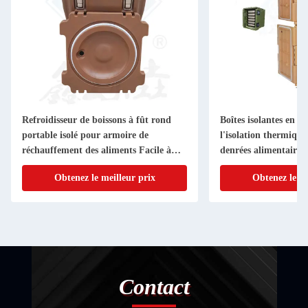
Refroidisseur de boissons à fût rond
Boîtes isolantes en 
portable isolé pour armoire de
l'isolation thermique
réchauffement des aliments Facile à
denrées alimentaires
nettoyer
Obtenez le meilleur prix
Obtenez le me
Contact