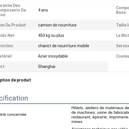
rantie Des
Compo
omposants De
4 ans
Base:
se:
m Du Produit:
camion de nourriture
Taille 
ids Net:
450 kg ou plus
Le Mot
nction:
chariot de nourriture mobile
Servic
tériel:
Acier inoxydable
Couleu
rt:
Shanghai
ption de produit
ification
Hôtels, ateliers de matériaux de
de machines, usine de fabricati
trie concernée
restaurant, épicerie, imprimerie
mines