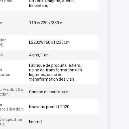
e Local:
Sri Lanka, Nigéria, Aucun,
Indonésie,
e:
110 v/220 v/380 v
sion
L220xW160 x H235cm
H):
ie:
4 ans, 1 an
Fabrique de produits laitiers,
s
usine de transformation des
cation:
légumes, usine de
transformation des vian
 Produit De
Camion de nourriture.
tion:
e
Nouveau produit 2020
cialisation:
D'inspection
Fournit
tie: