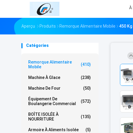
À
Aperçu
Produits
Remorque Alimentaire Mobile
450 Kg
Catégories
Remorque Alimentaire
(410)
Mobile
Machine À Glace
(238)
Machine De Four
(50)
Équipement De
(572)
Boulangerie Commercial
BOÎTE ISOLÉE À
(135)
NOURRITURE
Armoire À Aliments Isolée
(5)