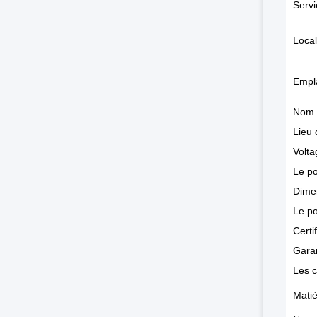
Servi
Local
Empla
Nom 
Lieu 
Volta
Le po
Dime
Le po
Certi
Gara
Les c
Mati