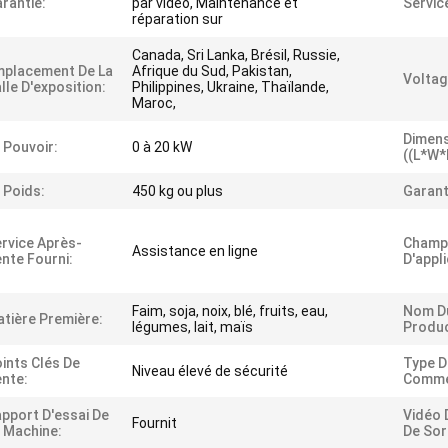
rantie:
par vidéo, Maintenance et
Servic
réparation sur
Canada, Sri Lanka, Brésil, Russie,
mplacement De La
Afrique du Sud, Pakistan,
Voltag
lle D'exposition:
Philippines, Ukraine, Thaïlande,
Maroc,
Dimen
 Pouvoir:
0 à 20 kW
((L*W*
 Poids:
450 kg ou plus
Garant
rvice Après-
Champ
Assistance en ligne
nte Fourni:
D'appli
Faim, soja, noix, blé, fruits, eau,
Nom Du
tière Première:
légumes, lait, maïs
Produc
ints Clés De
Type D
Niveau élevé de sécurité
nte:
Commer
pport D'essai De
Vidéo 
Fournit
 Machine:
De Sor