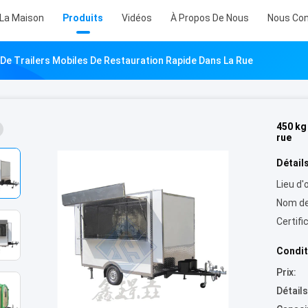
 La Maison
Produits
Vidéos
À Propos De Nous
Nous Con
 De Trailers Mobiles De Restauration Rapide Dans La Rue
450 kg
rue
Détails
Lieu d'o
Nom de
Certifi
Condit
Prix:
Détail