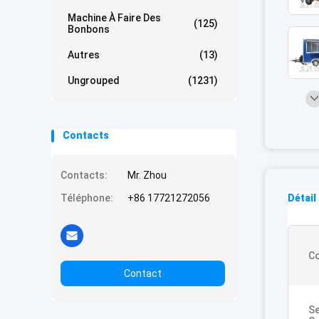
Machine À Faire Des
(125)
Bonbons
Autres
(13)
Ungrouped
(1231)
Contacts
Contacts:
Mr. Zhou
Téléphone:
+86 17721272056
Détail
Co
Contact
Se