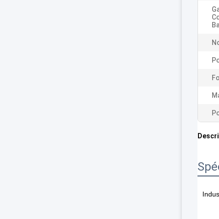
Ga
C
Ba
No
Po
Fo
Ma
Po
Descri
Spéc
Indus