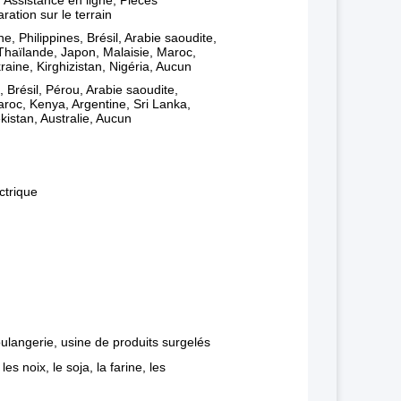
 Assistance en ligne, Pièces
ation sur le terrain
 Philippines, Brésil, Arabie saoudite,
Thaïlande, Japon, Malaisie, Maroc,
raine, Kirghizistan, Nigéria, Aucun
 Brésil, Pérou, Arabie saoudite,
aroc, Kenya, Argentine, Sri Lanka,
istan, Australie, Aucun
ctrique
oulangerie, usine de produits surgelés
, les noix, le soja, la farine, les