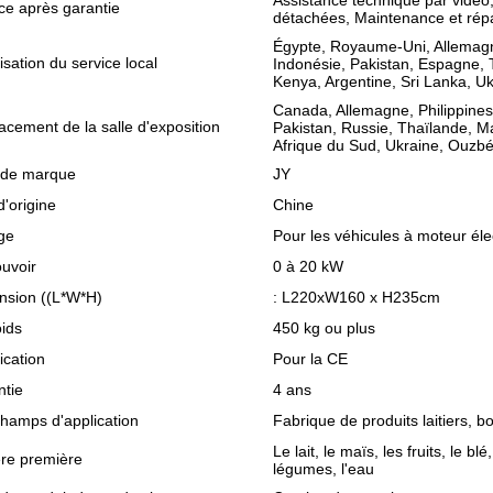
Assistance technique par vidéo,
ce après garantie
détachées, Maintenance et répar
Égypte, Royaume-Uni, Allemagne,
isation du service local
Indonésie, Pakistan, Espagne, 
Kenya, Argentine, Sri Lanka, Uk
Canada, Allemagne, Philippines,
cement de la salle d'exposition
Pakistan, Russie, Thaïlande, M
Afrique du Sud, Ukraine, Ouzbék
de marque
JY
d'origine
Chine
ge
Pour les véhicules à moteur éle
uvoir
0 à 20 kW
nsion ((L*W*H)
: L220xW160 x H235cm
ids
450 kg ou plus
fication
Pour la CE
ntie
4 ans
hamps d'application
Fabrique de produits laitiers, b
Le lait, le maïs, les fruits, le blé
ère première
légumes, l'eau