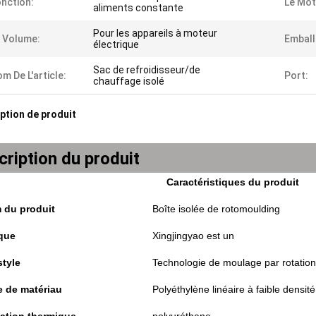
nction:
Le Mot
aliments constante
Pour les appareils à moteur
 Volume:
Emball
électrique
Sac de refroidisseur/de
m De L'article:
Port:
chauffage isolé
ption de produit
ription du produit
Caractéristiques du produit
 du produit
Boîte isolée de rotomoulding
que
Xingjingyao est un
style
Technologie de moulage par rotation
e de matériau
Polyéthylène linéaire à faible densité