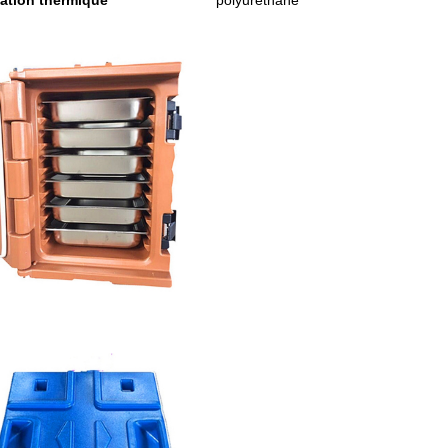
lation thermique
polyuréthane