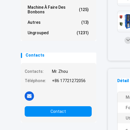
Machine À Faire Des
(125)
Bonbons
Autres
(13)
Ungrouped
(1231)
Contacts
Contacts:
Mr. Zhou
Téléphone:
+86 17721272056
Détail
Ma
Fo
Contact
Ut