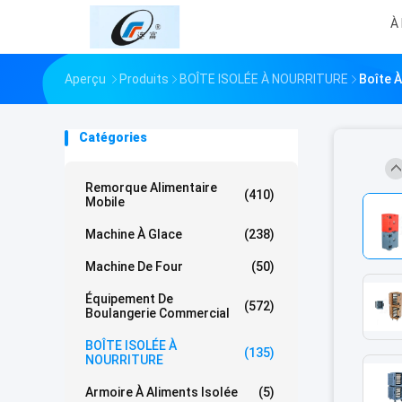
À
Aperçu
Produits
BOÎTE ISOLÉE À NOURRITURE
Boîte 
Catégories
Remorque Alimentaire
(410)
Mobile
Machine À Glace
(238)
Machine De Four
(50)
Équipement De
(572)
Boulangerie Commercial
BOÎTE ISOLÉE À
(135)
NOURRITURE
Armoire À Aliments Isolée
(5)