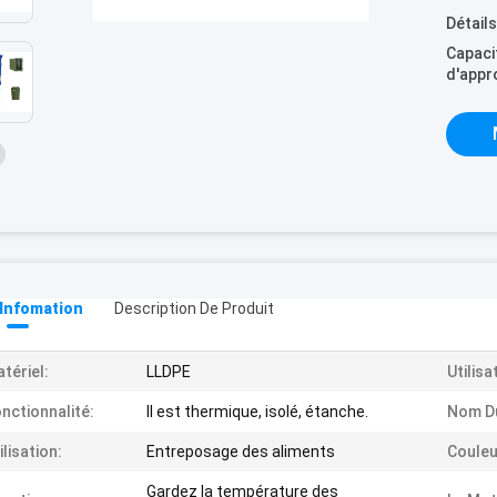
Détail
Capaci
d'appr
 Infomation
Description De Produit
tériel:
LLDPE
Utilisa
nctionnalité:
Il est thermique, isolé, étanche.
Nom Du
ilisation:
Entreposage des aliments
Couleu
Gardez la température des