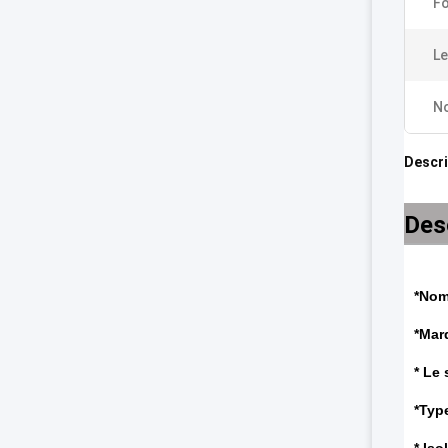
Fo
Le
No
Descri
Desc
*Nom
*Mar
* Le 
*Typ