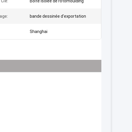
 Clé:
Boîte isolée de rotomoulding
age:
bande dessinée d'exportation
Shanghai