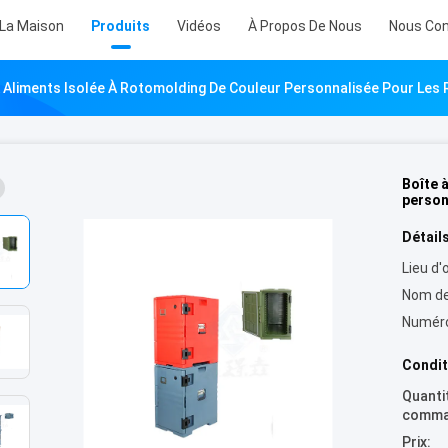
 La Maison
Produits
Vidéos
À Propos De Nous
Nous Con
À Aliments Isolée À Rotomolding De Couleur Personnalisée Pour Les
Boîte 
person
Détails
Lieu d'o
Nom de
Numéro
Condit
Quanti
comma
Prix: