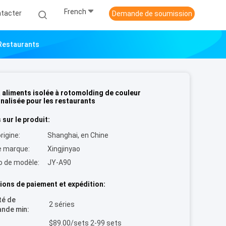
French
tacter
Demande de soumission
 Restaurants
à aliments isolée à rotomolding de couleur
nalisée pour les restaurants
 sur le produit:
rigine:
Shanghai, en Chine
 marque:
Xingjinyao
 de modèle:
JY-A90
ions de paiement et expédition:
té de
2 séries
nde min:
$89.00/sets 2-99 sets